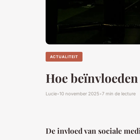
ACTUALITEIT
Hoe beïnvloeden 
Lucie
•
10 november 2025
•
7 min de lecture
De invloed van sociale medi