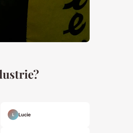
dustrie?
Lucie
L