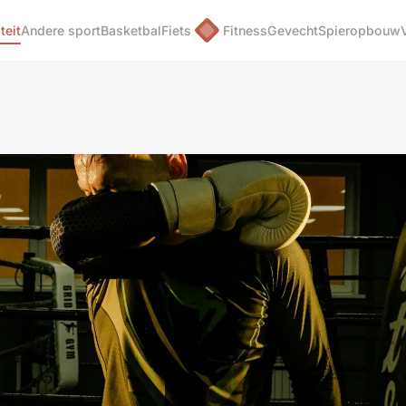
teit
Andere sport
Basketbal
Fiets
Fitness
Gevecht
Spieropbouw