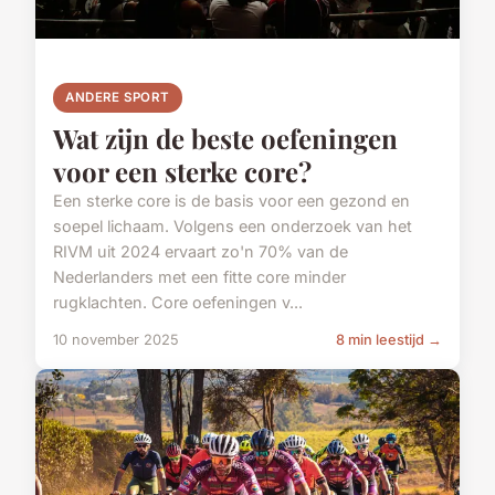
ANDERE SPORT
Wat zijn de beste oefeningen
voor een sterke core?
Een sterke core is de basis voor een gezond en
soepel lichaam. Volgens een onderzoek van het
RIVM uit 2024 ervaart zo'n 70% van de
Nederlanders met een fitte core minder
rugklachten. Core oefeningen v...
10 november 2025
8 min leestijd →