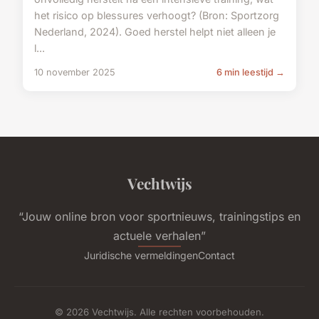
het risico op blessures verhoogt? (Bron: Sportzorg
Nederland, 2024). Goed herstel helpt niet alleen je
l...
10 november 2025
6 min leestijd →
Vechtwijs
“Jouw online bron voor sportnieuws, trainingstips en
actuele verhalen”
Juridische vermeldingen
Contact
© 2026 Vechtwijs. Alle rechten voorbehouden.