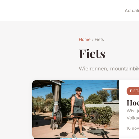
Actuali
Home
› Fiets
Fiets
Wielrennen, mountainbi
FIET
Hoe
Wist 
Volks
10 no