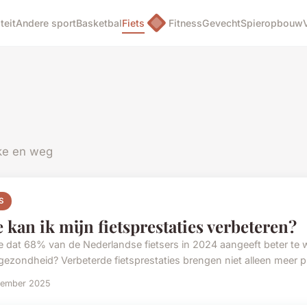
teit
Andere sport
Basketbal
Fiets
Fitness
Gevecht
Spieropbouw
ke en weg
S
 kan ik mijn fietsprestaties verbeteren?
je dat 68% van de Nederlandse fietsers in 2024 aangeeft beter te wi
gezondheid? Verbeterde fietsprestaties brengen niet alleen meer ple
vember 2025