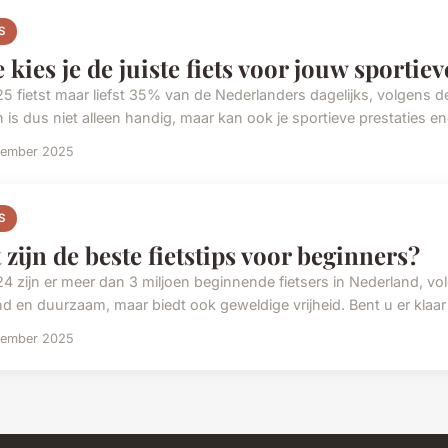
S
 kies je de juiste fiets voor jouw sportie
25 fietst maar liefst 35% van de Nederlanders dagelijks, volgens d
 is dus niet alleen handig, maar kan ook je sportieve prestaties en
vember 2025
S
 zijn de beste fietstips voor beginners?
24 zijn er meer dan 3 miljoen beginnende fietsers in Nederland, vol
d en duurzaam, maar biedt ook geweldige vrijheid. Bent u er klaar
vember 2025