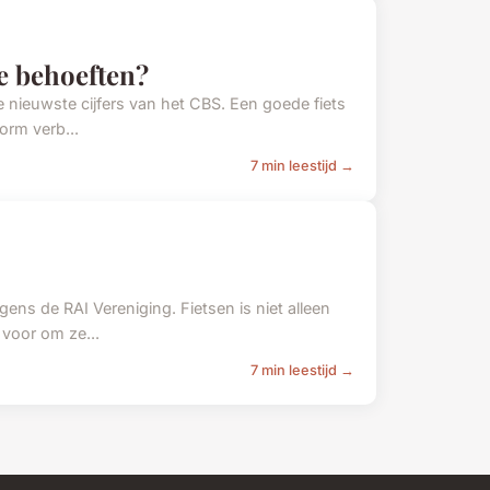
ve behoeften?
e nieuwste cijfers van het CBS. Een goede fiets
orm verb...
7 min leestijd →
gens de RAI Vereniging. Fietsen is niet alleen
 voor om ze...
7 min leestijd →