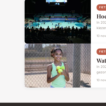
FIET
Hoe
In 20
kiezen
10 no
FIET
Wat
In 20
gezon
10 no