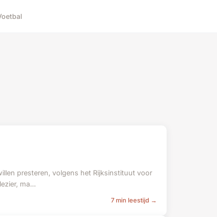
Voetbal
llen presteren, volgens het Rijksinstituut voor
zier, ma...
7 min leestijd →