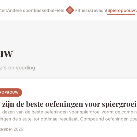
teit
Andere sport
Basketbal
Fiets
Fitness
Gevecht
Spieropbouw
uw
a's en voeding
EROPBOUW
 zijn de beste oefeningen voor spiergroei
et kiezen van de beste oefeningen voor spiergroei vormt de combi
ingen de sleutel tot optimaal resultaat. Compound oefeningen zoals
ptember 2025