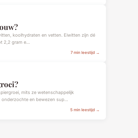
pbouw?
tten, koolhydraten en vetten. Eiwitten zijn dé
t 2,2 gram e...
7 min leestijd →
groei?
piergroei, mits ze wetenschappelijk
t onderzochte en bewezen sup...
5 min leestijd →