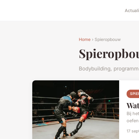
Actuali
Home
› Spieropbouw
Spieropbo
Bodybuilding, programm
SPI
Wat
Bij h
oefen
17 se