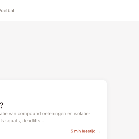
Voetbal
?
natie van compound oefeningen en isolatie-
 squats, deadlifts...
5 min leestijd →