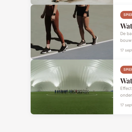
SPI
Wat
De ba
bouws
17 se
SPI
Wat
Effec
onder
17 se